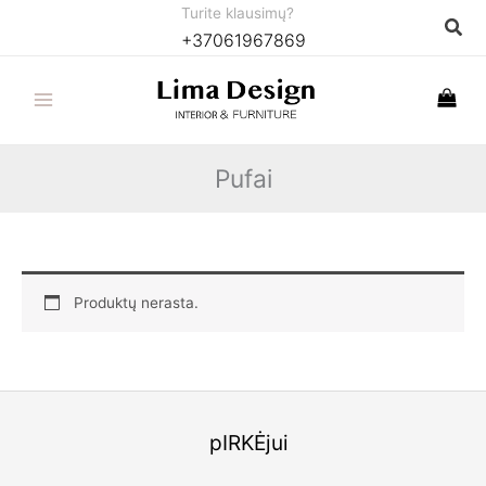
Pereiti
Turite klausimų?
Paie
+37061967869
prie
turinio
Pufai
Produktų nerasta.
pIRKĖjui