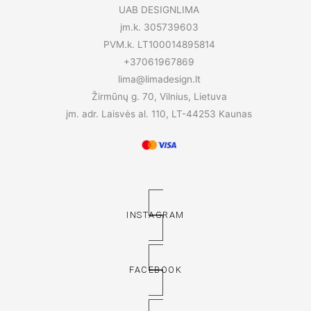
UAB DESIGNLIMA
įm.k. 305739603
PVM.k. LT100014895814
+37061967869
lima@limadesign.lt
Žirmūnų g. 70, Vilnius, Lietuva
įm. adr. Laisvės al. 110, LT-44253 Kaunas
INSTAGRAM
FACEBOOK