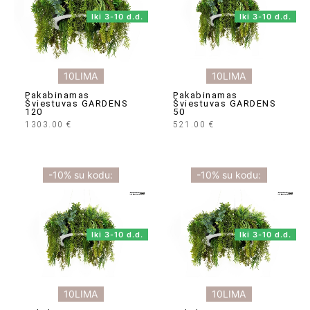
Iki 3-10 d.d.
Iki 3-10 d.d.
10LIMA
10LIMA
Pakabinamas
Pakabinamas
Šviestuvas GARDENS
Šviestuvas GARDENS
120
50
1303.00
€
521.00
€
-10% su kodu:
-10% su kodu:
Iki 3-10 d.d.
Iki 3-10 d.d.
10LIMA
10LIMA