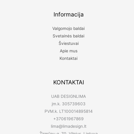
Informacija
Valgomojo baldai
Svetainės baldai
Šviestuvai
Apie mus
Kontaktai
KONTAKTAI
UAB DESIGNLIMA
įm.k. 305739603
PVM.k. LT100014895814
+37061967869
lima@limadesign.lt
Žirmūnų g. 70, Vilnius, Lietuva