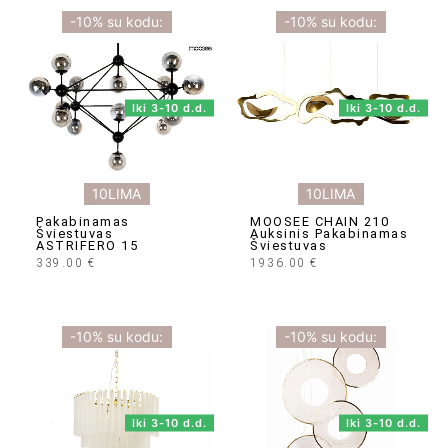
-10% su kodu:
-10% su kodu:
Iki 3-10 d.d.
Iki 3-10 d.d.
10LIMA
10LIMA
Pakabinamas
MOOSEE CHAIN 210
Šviestuvas
Auksinis Pakabinamas
ASTRIFERO 15
Šviestuvas
339.00
€
1936.00
€
-10% su kodu:
-10% su kodu:
Iki 3-10 d.d.
Iki 3-10 d.d.