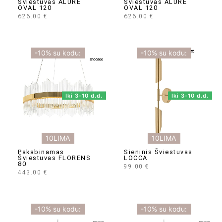
Šviestuvas ALURE
Šviestuvas ALURE
OVAL 120
OVAL 120
626.00
€
626.00
€
-10% su kodu:
-10% su kodu:
Iki 3-10 d.d.
Iki 3-10 d.d.
10LIMA
10LIMA
Pakabinamas
Sieninis Šviestuvas
Šviestuvas FLORENS
LOCCA
80
99.00
€
443.00
€
-10% su kodu:
-10% su kodu: