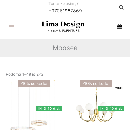
Pereiti
Turite klausimų?
Paie
+37061967869
prie
turinio
Moosee
Rodoma 1–48 iš 273
-10% su kodu:
-10% su kodu:
Iki 3-10 d.d.
Iki 3-10 d.d.