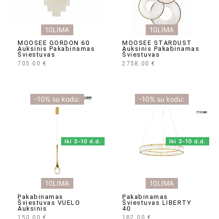
10LIMA
10LIMA
MOOSEE GORDON 60
MOOSEE STARDUST
Auksinis Pakabinamas
Auksinis Pakabinamas
Šviestuvas
Šviestuvas
705.00
€
2758.00
€
-10% su kodu:
-10% su kodu:
Iki 3-10 d.d.
Iki 3-10 d.d.
10LIMA
10LIMA
Pakabinamas
Pakabinamas
Šviestuvas VUELO
Šviestuvas LIBERTY
Auksinis
40
150.00
€
182.00
€