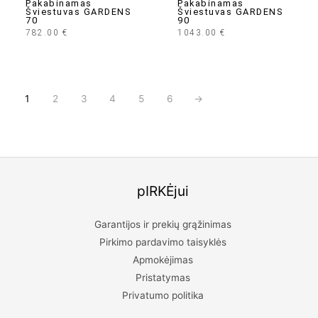
Pakabinamas
Pakabinamas
Šviestuvas GARDENS
Šviestuvas GARDENS
70
90
782.00
€
1043.00
€
1
2
3
4
5
6
→
pIRKĖjui
Garantijos ir prekių grąžinimas
Pirkimo pardavimo taisyklės
Apmokėjimas
Pristatymas
Privatumo politika