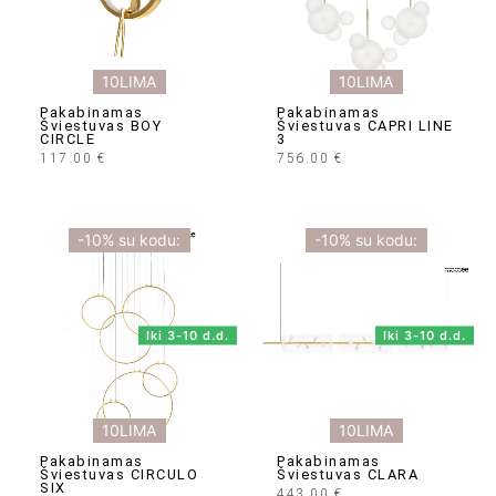
10LIMA
10LIMA
Pakabinamas
Pakabinamas
Šviestuvas BOY
Šviestuvas CAPRI LINE
CIRCLE
3
117.00
€
756.00
€
-10% su kodu:
-10% su kodu:
Iki 3-10 d.d.
Iki 3-10 d.d.
10LIMA
10LIMA
Pakabinamas
Pakabinamas
Šviestuvas CIRCULO
Šviestuvas CLARA
SIX
443.00
€