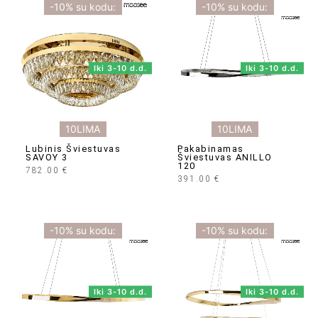
-10% su kodu:
-10% su kodu:
Iki 3-10 d.d.
Iki 3-10 d.d.
10LIMA
10LIMA
Lubinis Šviestuvas
Pakabinamas
SAVOY 3
Šviestuvas ANILLO
120
782.00
€
391.00
€
-10% su kodu:
-10% su kodu:
Iki 3-10 d.d.
Iki 3-10 d.d.