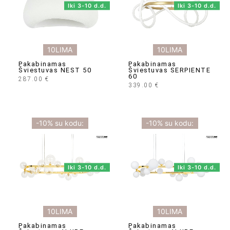
Iki 3-10 d.d.
Iki 3-10 d.d.
10LIMA
10LIMA
Pakabinamas
Pakabinamas
Šviestuvas NEST 50
Šviestuvas SERPIENTE
60
287.00
€
339.00
€
-10% su kodu:
-10% su kodu:
Iki 3-10 d.d.
Iki 3-10 d.d.
10LIMA
10LIMA
Pakabinamas
Pakabinamas