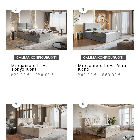
%
%
GALIMA KONFIGŪRUOTI
GALIMA KONFIGŪRUOTI
Miegamojo Lova
Miegamojo Lova Aura
Tokyo Konti
Konti
Price
Price
820.00
€
–
880.00
€
800.00
€
–
860.00
€
Range:
Range:
820.00 €
800.00 €
Through
Through
880.00 €
860.00 €
%
%