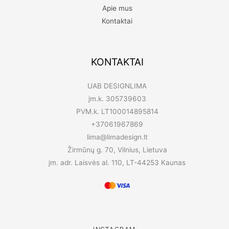
Apie mus
Kontaktai
KONTAKTAI
UAB DESIGNLIMA
įm.k. 305739603
PVM.k. LT100014895814
+37061967869
lima@limadesign.lt
Žirmūnų g. 70, Vilnius, Lietuva
įm. adr. Laisvės al. 110, LT-44253 Kaunas