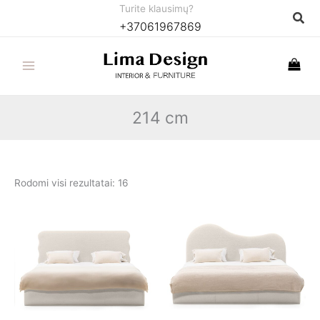
Pereiti
Turite klausimų?
Paie
+37061967869
prie
turinio
214 cm
Rodomi visi rezultatai: 16