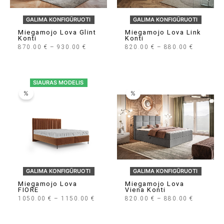
GALIMA KONFIGŪRUOTI
GALIMA KONFIGŪRUOTI
Miegamojo Lova Glint
Miegamojo Lova Link
Konti
Konti
Price
Price
870.00
€
–
930.00
€
820.00
€
–
880.00
€
Range:
Range:
870.00 €
820.00 €
Through
Through
930.00 €
880.00 €
SIAURAS MODELIS
%
%
GALIMA KONFIGŪRUOTI
GALIMA KONFIGŪRUOTI
Miegamojo Lova
Miegamojo Lova
FIORE
Viena Konti
Price
Price
1050.00
€
–
1150.00
€
820.00
€
–
880.00
€
Range:
Range:
1050.00 €
820.00 €
Through
Through
1150.00 €
880.00 €