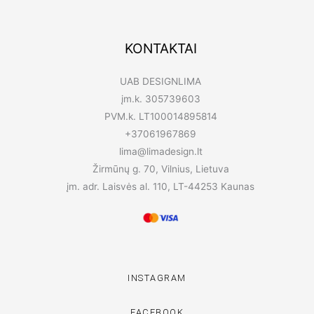
KONTAKTAI
UAB DESIGNLIMA
įm.k. 305739603
PVM.k. LT100014895814
+37061967869
lima@limadesign.lt
Žirmūnų g. 70, Vilnius, Lietuva
įm. adr. Laisvės al. 110, LT-44253 Kaunas
INSTAGRAM
FACEBOOK