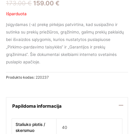
Original
Current
173.00
€
159.00
€
price
price
Išparduota
was:
is:
Įsigydamas (-a) prekę pirkėjas patvirtina, kad susipažino ir
sutinka su prekių priežiūros, grąžinimo, galimų prekių paklaidų
173.00 €.
159.00 €.
bei išvaizdos sąlygomis, kurios nustatytos puslapiuose
„Pirkimo–pardavimo taisyklės“ ir „Garantijos ir prekių
grąžinimas“. Šie dokumentai skelbiami interneto svetainės
puslapio apačioje.
Produkto kodas:
220237
Papildoma informacija
Staliuko plotis /
40
skersmuo