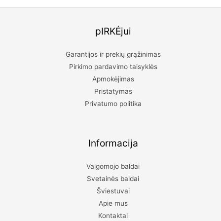
Rašyti atsiliepimą gali tik prisijungę pirkėjai, kurie yra
įsigiję šį produktą.
pIRKĖjui
Garantijos ir prekių grąžinimas
Pirkimo pardavimo taisyklės
Apmokėjimas
Pristatymas
Privatumo politika
Informacija
Valgomojo baldai
Svetainės baldai
Šviestuvai
Apie mus
Kontaktai