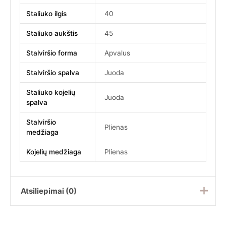
Staliuko ilgis
40
Staliuko aukštis
45
Stalviršio forma
Apvalus
Stalviršio spalva
Juoda
Staliuko kojelių
Juoda
spalva
Stalviršio
Plienas
medžiaga
Kojelių medžiaga
Plienas
Atsiliepimai (0)
Atsiliepimų dar nėra.