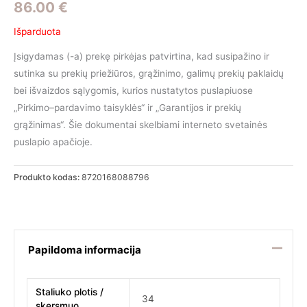
86.00
€
Išparduota
Įsigydamas (-a) prekę pirkėjas patvirtina, kad susipažino ir
sutinka su prekių priežiūros, grąžinimo, galimų prekių paklaidų
bei išvaizdos sąlygomis, kurios nustatytos puslapiuose
„Pirkimo–pardavimo taisyklės“ ir „Garantijos ir prekių
grąžinimas“. Šie dokumentai skelbiami interneto svetainės
puslapio apačioje.
Produkto kodas:
8720168088796
Papildoma informacija
Staliuko plotis /
34
skersmuo