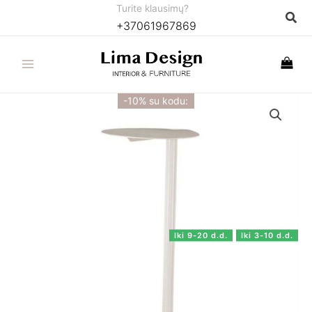
Pereiti
Turite klausimų?
Paie
+37061967869
prie
turinio
-10% su kodu:
Iki 9-20 d.d.
Iki 3-10 d.d.