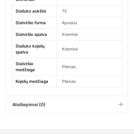
Staliuko aukštis
70
Stalviršio forma
Apvalus
Stalviršio spalva
Kreminė
Staliuko kojelių
Kreminė
spalva
Stalviršio
Plienas
medžiaga
Kojelių medžiaga
Plienas
Atsiliepimai (0)
Atsiliepimų dar nėra.
Rašyti atsiliepimą gali tik prisijungę pirkėjai, kurie yra