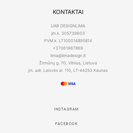
KONTAKTAI
UAB DESIGNLIMA
įm.k. 305739603
PVM.k. LT100014895814
+37061967869
lima@limadesign.lt
Žirmūnų g. 70, Vilnius, Lietuva
įm. adr. Laisvės al. 110, LT-44253 Kaunas
INSTAGRAM
FACEBOOK