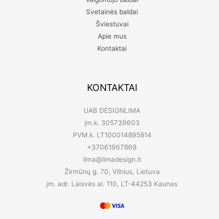
Svetainės baldai
Šviestuvai
Apie mus
Kontaktai
KONTAKTAI
UAB DESIGNLIMA
įm.k. 305739603
PVM.k. LT100014895814
+37061967869
lima@limadesign.lt
Žirmūnų g. 70, Vilnius, Lietuva
įm. adr. Laisvės al. 110, LT-44253 Kaunas