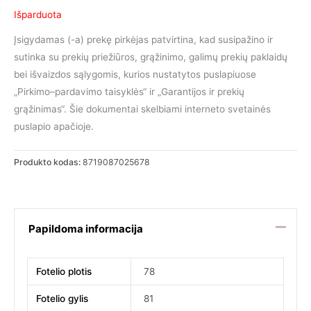
Išparduota
Įsigydamas (-a) prekę pirkėjas patvirtina, kad susipažino ir
sutinka su prekių priežiūros, grąžinimo, galimų prekių paklaidų
bei išvaizdos sąlygomis, kurios nustatytos puslapiuose
„Pirkimo–pardavimo taisyklės“ ir „Garantijos ir prekių
grąžinimas“. Šie dokumentai skelbiami interneto svetainės
puslapio apačioje.
Produkto kodas:
8719087025678
Papildoma informacija
Fotelio plotis
78
Fotelio gylis
81